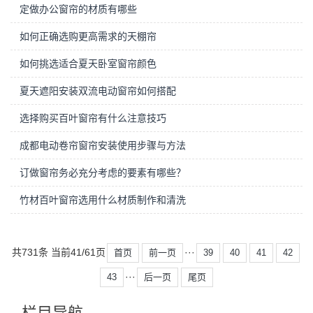
定做办公窗帘的材质有哪些
如何正确选购更高需求的天棚帘
如何挑选适合夏天卧室窗帘颜色
夏天遮阳安装双流电动窗帘如何搭配
选择购买百叶窗帘有什么注意技巧
成都电动卷帘窗帘安装使用步骤与方法
订做窗帘务必充分考虑的要素有哪些？
竹材百叶窗帘选用什么材质制作和清洗
共731条 当前41/61页
···
首页
前一页
39
40
41
42
···
43
后一页
尾页
栏目导航