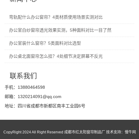
弯轨配什么办公窗帘？4类材质使用场景实测对比
办公室白纱窗帘透光效果实测，5种面料对比一目了然
办公室装什么窗帘？5类面料对比选型
办公桌北面窗帘怎么挂？4处细节决定屏幕不反光
联系我们
手机：13880464598
邮箱：1320214091@qq.com
地址：四川省成都市新都区南丰工业园6号
CopyRight 2024 All Right Reserved 成都市红太阳窗帘制品厂 技术支持：
慢牛网