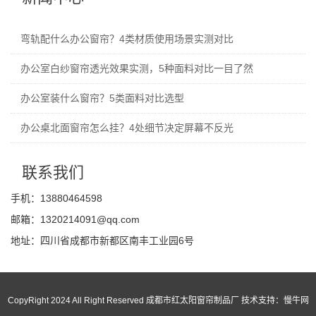
弯轨配什么办公窗帘？4类材质使用场景实测对比
办公室白纱窗帘透光效果实测，5种面料对比一目了然
办公室装什么窗帘？5类面料对比选型
办公桌北面窗帘怎么挂？4处细节决定屏幕不反光
联系我们
手机：13880464598
邮箱：1320214091@qq.com
地址：四川省成都市新都区南丰工业园6号
CopyRight 2024 All Right Reserved 成都市红太阳窗帘制品厂 技术支持：
慢牛网