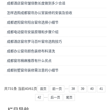
成都酒店窗帘皱倍数长度做到多少合适
怎样选购成都窗帘办公室装修的安装及验收
成都遮阳窗帘阳台窗帘选择小细节
成都电动窗帘安装原理和步骤介绍
成都酒店窗帘罗马百叶窗帘选购技巧
成都办公窗帘颜色装修布料清洗
成都窗帘棉麻推荐有什么优点
成都别墅窗帘装修需注意的小细节
共731条 当前40/61页
···
首页
前一页
38
39
40
41
···
42
后一页
尾页
栏目导航