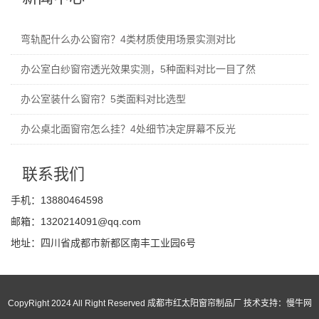
弯轨配什么办公窗帘？4类材质使用场景实测对比
办公室白纱窗帘透光效果实测，5种面料对比一目了然
办公室装什么窗帘？5类面料对比选型
办公桌北面窗帘怎么挂？4处细节决定屏幕不反光
联系我们
手机：13880464598
邮箱：1320214091@qq.com
地址：四川省成都市新都区南丰工业园6号
CopyRight 2024 All Right Reserved 成都市红太阳窗帘制品厂 技术支持：
慢牛网