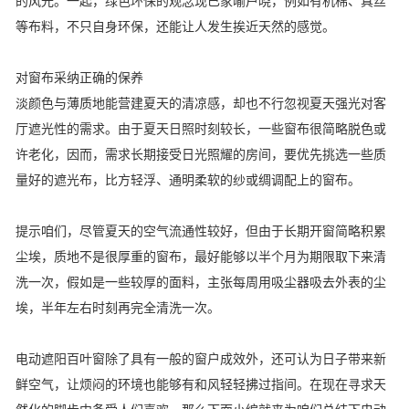
的风光。一起，绿色环保的观念现已家喻户晓，例如有机棉、真丝
等布料，不只自身环保，还能让人发生挨近天然的感觉。
对窗布采纳正确的保养
淡颜色与薄质地能营建夏天的清凉感，却也不行忽视夏天强光对客
厅遮光性的需求。由于夏天日照时刻较长，一些窗布很简略脱色或
许老化，因而，需求长期接受日光照耀的房间，要优先挑选一些质
量好的遮光布，比方轻浮、通明柔软的纱或绸调配上的窗布。
提示咱们，尽管夏天的空气流通性较好，但由于长期开窗简略积累
尘埃，质地不是很厚重的窗布，最好能够以半个月为期限取下来清
洗一次，假如是一些较厚的面料，主张每周用吸尘器吸去外表的尘
埃，半年左右时刻再完全清洗一次。
电动遮阳百叶窗除了具有一般的窗户成效外，还可认为日子带来新
鲜空气，让烦闷的环境也能够有和风轻轻拂过指间。在现在寻求天