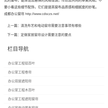
式的窗布，能体现出悬殊的风格情调，传达出共同的审美风格。不
要小看这些细节配饰，它们是提高窗布品质感和细腻度的妙笔。
成都办公窗帘 http://www.cdsczs.net/
上一篇：
清洗布艺和电动窗帘需要注意事项有哪些
下一篇：
定做家居窗帘设计需要注意的要点
栏目导航
办公室工程铝百叶
办公室工程卷帘
办公双层遮阳帘
办公室工程木百叶
办公室工程遮阳窗帘
会议室电动幕布窗帘