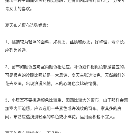
建出一种生动而火热的视觉感触，还有田园风格的窗布也十分受年
青女士的喜欢。
夏天布艺窗布选购锦囊：
1、挑选较为轻浮的面料，如棉质、丝质和纱质，好整理，寿命长，
应列为首选。
2、窗布的颜色应与室内颜色相适应，补色或许相似色都是答应的，
可是极点的冷暖比照却是一大忌讳，夏天主张选淡色，天然新鲜的
花卉图画，出现浪漫风情，人的心境也会比较愉悦。
3、小居室不要挑选颜色比较重、图画比较大的窗布，由于那样会添
加室内压迫感，应该选用一些素色或许浅纹的窗布。家具多的房
间，布艺应选浅淡轻柔的单色或小碎花，运用面积也不宜大。