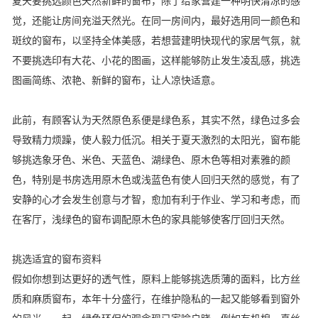
夏天要挑选颜色天然新鲜的窗布，除了给家营建一种明快清凉的感
觉，还能让房间充溢天然光。在同一房间内，最好选用同一颜色和
斑纹的窗布，以坚持全体美感，若想营建明快现代的家居气氛，就
不要挑选印有大花、小花的图画，这样能够防止发生凌乱感，挑选
图画简练、浓艳、新鲜的窗布，让人凉快适意。
此前，有顾客认为天然原色系便是绿色系，其实不然，绿色过多会
导致精力烦躁，使人毅力低沉。相关于夏天激烈的太阳光，窗布能
够挑选象牙色、米色、天蓝色、湖绿色、原木色等相对素雅的颜
色，特别是书房选用原木色或浅蓝色有使人回归天然的感觉，有了
安静的心才会发生创意与才智，愈加有利于作业、学习和考虑，而
在客厅，浅绿色的窗布调配原木色的家具能够使客厅回归天然。
挑选适宜的窗布资料
假如你想到达更好的透气性，原料上能够挑选质薄的面料，比方丝
质和麻质窗布，本年十分盛行，在维护隐私的一起又能够看到窗外