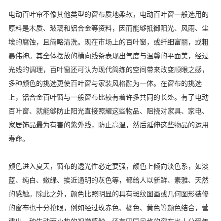
电动百叶帘不像其他类型的窗布质地柔软，电动百叶窗一般选用的
原料是木质、玻璃和铝合金等资料，因而能够抵御阳光、风雨、尘
埃的腐蚀，且简略清洗。现在市场上的百叶窗，或纤细富丽，或粗
暴伟神。其全体摆放的横向线条表现出气度与温馨的平面美，经过
光线的调理，百叶窗还可认为现代简练的空间带来改变顺眼之感，
多种颜色的挑选更使百叶窗与家装风格融为一体。在窗布的挑选
上，铝合金百叶窗与一般窗布比较有着许多共同的长处。有了电动
百叶窗、就能够防止阳光直接照耀这些物品、阻挠对家具、家电、
家居饰品最为有害的紫外线，防止高温，然后延伸这些物品的运用
寿命。
颜色进入夏天，窗布的透光性必定要强，颜色上倾向淡色系，如淡
蓝、纯白、嫩绿、挨近通明的灰色等，都给人以新鲜、素雅、天然
的感触。除此之外，颜色比照明显的具有斑纹图画或几何图形装修
的窗布也十分抢眼，例如经过玫赤色、橘色、黄色等颜色结合，营