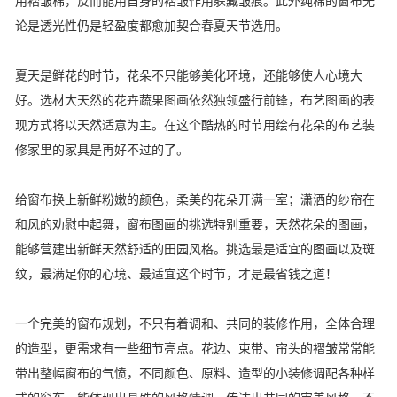
用褶皱棉，反而能用自身的褶皱作用躲藏皱痕。此外纯棉的窗布无
论是透光性仍是轻盈度都愈加契合春夏天节选用。
夏天是鲜花的时节，花朵不只能够美化环境，还能够使人心境大
好。选材大天然的花卉蔬果图画依然独领盛行前锋，布艺图画的表
现方式将以天然适意为主。在这个酷热的时节用绘有花朵的布艺装
修家里的家具是再好不过的了。
给窗布换上新鲜粉嫩的颜色，柔美的花朵开满一室；潇洒的纱帘在
和风的劝慰中起舞，窗布图画的挑选特别重要，天然花朵的图画，
能够营建出新鲜天然舒适的田园风格。挑选最是适宜的图画以及斑
纹，最满足你的心境、最适宜这个时节，才是最省钱之道！
一个完美的窗布规划，不只有着调和、共同的装修作用，全体合理
的造型，更需求有一些细节亮点。花边、束带、帘头的褶皱常常能
带出整幅窗布的气愤，不同颜色、原料、造型的小装修调配各种样