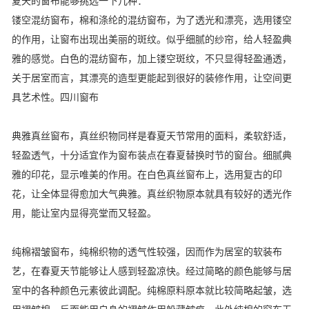
夏天的窗布能够挑选一下几种：
镂空混纺窗布，棉和涤纶的混纺窗布，为了透光和漂亮，选用镂空
的作用，让窗布出现出美丽的斑纹。似乎细腻的纱帘，给人轻盈典
雅的感觉。白色的混纺窗布，加上镂空斑纹，不只显得轻盈通透，
关于居室而言，其漂亮的造型更能起到很好的装修作用，让空间更
具艺术性。四川窗布
典雅真丝窗布，真丝织物同样是春夏天节常用的面料，柔软舒适，
轻盈透气，十分适宜作为窗布装点在春夏替换时节的窗台。细腻典
雅的印花，显示唯美的作用。在白色真丝窗布上，选用复古的印
花，让全体显得愈加大气典雅。真丝织物原本就具有较好的透光作
用，能让室内显得亮堂而又轻盈。
纯棉褶皱窗布，纯棉织物的透气性较强，因而作为居室的软装布
艺，在春夏天节能够让人感到轻盈凉快。经过简略的颜色能够与居
室中的各种颜色元素彼此调配。纯棉原料原本就比较简略起皱，选