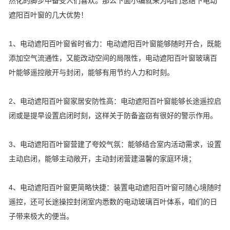
然化的脚步中备受人们喜欢。那么下面小编就来为咱们总结下电动
遮阳百叶窗的几大优势！
1、电动遮阳百叶窗省时省力：电动遮阳百叶窗能够随时开合，既能
添加空气流通性，又能改动空间的局限性，电动遮阳百叶窗玻璃百
叶能够遥控敞开与封闭，能够有用节约人力和时刻。
2、电动遮阳百叶窗家居安防性高：电动遮阳百叶窗能够长途遥控启
闭或是提早设置启闭时刻，这样关于防备盗窃有很好的警示作用。
3、电动遮阳百叶窗营建了夸姣气氛：能够结合室内活动需求，设置
主动启闭，能够主动敞开，主动封闭营建温馨的家庭环境；
4、电动遮阳百叶窗更简略快捷：装置电动遮阳百叶窗可随心境随时
遥控，还可长途操控封闭室内悉数的电动玻璃百叶体系，咱们的日
子带来极大的便当。