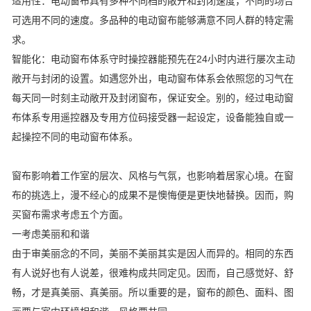
适用性：电动窗布具有多种不同档的敞开和封闭速度，不同的场合
可选用不同的速度。多品种的电动窗布能够满意不同人群的特定需
求。
智能化：电动窗布体系守时操控器能预先在24小时内进行屡次主动
敞开与封闭的设置。如遇您外出，电动窗布体系会依照您的习气在
每天同一时刻主动敞开及封闭窗布，保证安全。别的，经过电动窗
布体系专用遥控器及专用方位码接受器一起设定，设备能独自或一
起操控不同的电动窗布体系。
窗布影响着工作室的层次、风格与气氛，也影响着居家心境。在窗
布的挑选上，漫不经心的成果不是懊悔便是更快地替换。因而，购
买窗布需求考虑五个方面。
一考虑美丽和和谐
由于审美丽念的不同，美丽不美丽其实是因人而异的。相同的东西
有人说好也有人说差，很难构成共同定见。因而，自己感觉好、舒
畅，才是真美丽、真美丽。所以重要的是，窗布的颜色、面料、图