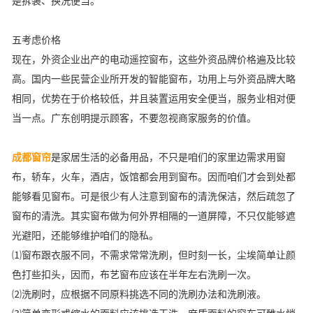
是拆装、换洗便当。
五考虑价格
现在，外资企业出产的电动遥控窗布，这些外资品牌价格遍及比较
高。国内一些民营企业所开发的智能窗布，功用上与外资品牌大略
相同，优势在于价格较低，并且装置运用安全便当，服务业相对便
当一点。广东创明提示顾客，不要忽视商家服务的价值。
成都窗帘
是家居生活的必备用品，不只是咱们的家里边需求用窗
布，轿车，火车，酒店，饭馆都会用到窗布。因而咱们才会到处都
能够看见窗布。可是很少有人注意到窗布的清洗保洁，然后疏忽了
窗布的清洗。其实窗布做为何外界相隔的一道屏障，不只仅能够遮
光避阳，还能够维护咱们的隐私。
⑴窗布跟衣服不同，不需求常常洗刷，但时刻一长，尘埃简单让颜
色打些扣头，因而，布艺窗布应该在半年左右洗刷一次。
⑵洗刷时，应根据不同原料挑选不同的洗刷办法和洗刷液。