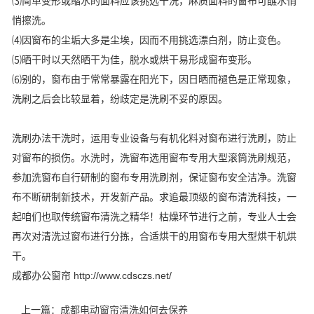
⑶简单变形或缩水的面料应该挑选干洗，麻质面料的窗布可醮水悄
悄擦洗。
⑷因窗布的尘垢大多是尘埃，因而不用挑选漂白剂，防止变色。
⑸晒干时以天然晒干为佳，脱水或烘干易形成窗布变形。
⑹别的，窗布由于常常暴露在阳光下，因日晒而褪色是正常现象，
洗刷之后会比较显着，纷歧定是洗刷不妥的原因。
洗刷办法干洗时，运用专业设备与有机化料对窗布进行洗刷，防止
对窗布的损伤。水洗时，洗窗布选用窗布专用大型滚筒洗刷规范，
参加洗窗布自行研制的窗布专用洗刷剂，保证窗布安全洁净。洗窗
布不断研制新技术，开发新产品。求追最顶级的窗布清洗科技，一
起咱们也取传统窗布清洗之精华！枯燥环节进行之前，专业人士会
再次对清洗过窗布进行分拣，合适烘干的用窗布专用大型烘干机烘
干。
成都办公窗帘 http://www.cdsczs.net/
上一篇：
成都电动窗帘清洗如何去保养