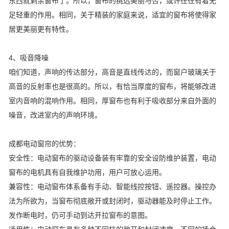
东西就剩余窗布了。所以，窗布的挑选美丽与否，或许往往有着无
足轻重的作用。相同，关于精装的家庭来说，适宜的窗布将使得家
居更美丽更有特性。
4、吸音降噪
咱们知道，声响的传达部分，高音是直线传达的，而窗户玻璃关于
高音的反射率也是很高的。所以，有恰当厚度的窗布，将能够改进
室内音响的混响作用。相同，厚窗布也有利于吸收部分来自外面的
噪音，改进室内的声响环境。
成都电动窗帘的优势：
安全性：电动窗布的驱动设备装有牢靠的安全设防维护装置，电动
窗布的电机具有自我维护功用，用户可放心运用。
兼容性：电动窗布体系备有手动、智能线控按钮、遥控器。操控办
法为所欲为，当窗布彻底敞开或封闭时，驱动器能及时停止工作。
发作断电时，仍可手动到达开拉窗布的意图。