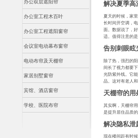
办公双层遮阳帘
解决夏季高
夏天的时候，家里
办公室工程木百叶
长时间开空调，电
面。数据说了，好
办公室工程遮阳窗帘
适。值得注意的是
会议室电动幕布窗帘
告别刺眼眩
除了热，强烈的阳
电动布帘及天棚帘
间长了视力都要下
光防紫外线。它能
家居别墅窗帘
品。这对有老人和
宾馆、酒店窗帘
天棚帘的用
学校、医院布帘
其实啊，天棚帘用
是提升居住品质的
解决隐私泄
现在楼间距有时候