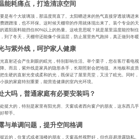
温能耗痛点，打造清凉空间
要是有个大玻璃顶，那温度简直了。太阳晒进来的热气直接穿透玻璃进来
费蹭蹭涨，也不环保。这时候天棚帘的作用就体现出来了。装个专业的天
的遮阳面料能挡住80%以上的热量。这啥意思呢？就是屋里温度能控制
，到了冬天，天棚帘还能像个保温层，防止屋里热气跑掉，真正做到冬暖
光与紫外线，呵护家人健康
光直射还会产生刺眼的眩光，特别影响生活。举个栗子，您在客厅看电视
降。而且，紫外线是家具的隐形杀手，长期照射会把地毯、木地板和皮质
把生硬的直射光变成柔和的光，既保证了屋里亮堂，又没了眩光。同时，
小孩的家庭特别重要，能营造健康的室内光环境。
处大吗，普通家庭有必要安装吗？
处挺大的，特别是家里有阳光房、天窗或者西向窗户的朋友，这东西几乎
好帮手。
露与单调问题，提升空间格调
挺近的，住复式或者顶楼的朋友，天窗虽然视野好，但也容易泄露隐私。