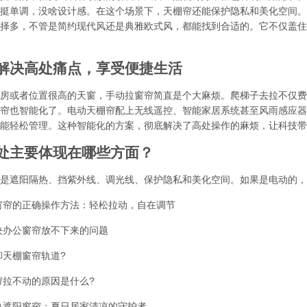
挺单调，没啥设计感。在这个场景下，天棚帘还能保护隐私和美化空间。
择多，不管是简约现代风还是典雅欧式风，都能找到合适的。它不仅盖住
解决高处痛点，享受便捷生活
房或者位置很高的天窗，手动拉窗帘简直是个大麻烦。爬梯子去拉不仅费
帘也智能化了。电动天棚帘配上无线遥控、智能家居系统甚至风雨感应器
能轻松管理。这种智能化的方案，彻底解决了高处操作的麻烦，让科技带
处主要体现在哪些方面？
是遮阳隔热、挡紫外线、调光线、保护隐私和美化空间。如果是电动的，
窗帘的正确操作方法：轻松拉动，自在调节
决办公窗帘放不下来的问题
卸天棚窗帘轨道?
帘拉不动的原因是什么?
热遮阳窗帘：夏日居家清凉的守护者