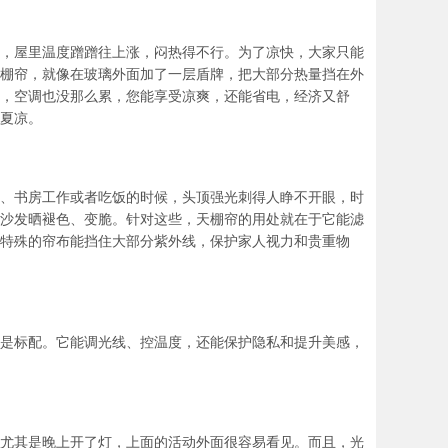
，屋里温度蹭蹭往上涨，闷热得不行。为了凉快，大家只能
棚帘，就像在玻璃外面加了一层盾牌，把大部分热量挡在外
住，空调也没那么累，您能享受凉爽，还能省电，经济又舒
夏凉。
、书房工作或者吃饭的时候，头顶强光刺得人睁不开眼，时
沙发晒褪色、变脆。针对这些，天棚帘的用处就在于它能滤
特殊的帘布能挡住大部分紫外线，保护家人视力和贵重物
是标配。它能调光线、控温度，还能保护隐私和提升美感，
尤其是晚上开了灯，上面的活动外面很容易看见。而且，光