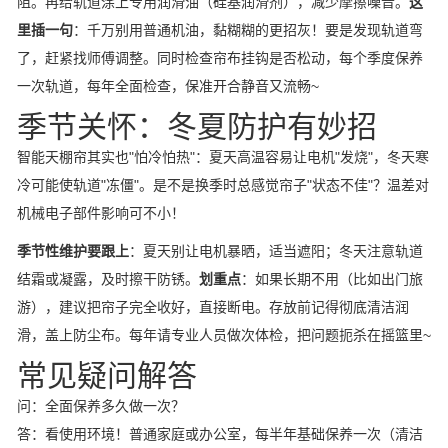
阻。再给轨道涂上专用润滑油（硅基润滑剂），减少摩擦噪音。
这
里插一句
：千万别用普通机油，黏糊糊的更招灰！要是发现轨道弯
了，赶紧找师傅调整。同时检查帘布挂钩是否松动，每个季度保养
一次轨道，每年全面检查，保准开合静音又流畅~
季节关怀：冬夏防护有妙招
智能天棚帘其实也"怕冷怕热"：夏天高温容易让电机"发烧"，冬天寒
冷可能使轨道"冻僵"。是不是换季时总感觉帘子"状态不佳"？温差对
机械电子部件影响可不小！
季节性维护要跟上
：夏天别让电机暴晒，适当遮阳；冬天注意轨道
结霜或凝露，及时擦干防锈。
划重点
：如果长期不用（比如出门旅
游），建议把帘子完全收好，直接断电。存放前记得彻底清洁润
滑，盖上防尘布。每年请专业人员做次体检，把问题扼杀在摇篮里~
常见疑问解答
问：全面保养多久做一次？
答：看使用环境！普通家庭或办公室，每半年基础保养一次（清洁