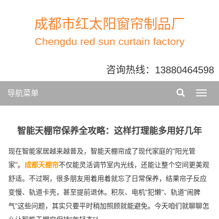
成都市红太阳窗帘制品厂
Chengdu red sun curtain factory
咨询热线：
13880464598
导航菜单
智能天棚帘保养全攻略：这样打理能多用好几年
现在智能家居越来越普及，智能天棚帘成了现代家庭的"阳光管
家"。
成都天棚帘
不仅能灵活调节室内光线，还能让整个空间更美观
舒适。不过啊，很多朋友用着用着就忘了日常保养，结果帘子反应
变慢、轨道卡壳，甚至提前退休。积灰、电机"犯懒"、轨道"闹脾
气"这些问题，其实只要平时稍加照顾就能避免。今天咱们就聊聊怎