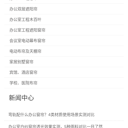
办公双层遮阳帘
办公室工程木百叶
办公室工程遮阳窗帘
会议室电动幕布窗帘
电动布帘及天棚帘
家居别墅窗帘
宾馆、酒店窗帘
学校、医院布帘
新闻中心
弯轨配什么办公窗帘？4类材质使用场景实测对比
办公室白纱窗帘透光效果实测，5种面料对比一目了然