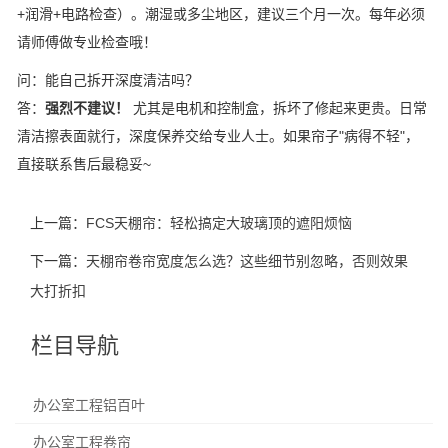
+润滑+电路检查）。潮湿或多尘地区，建议三个月一次。每年必须
请师傅做专业检查哦！
问：能自己拆开深度清洁吗？
答：
强烈不建议！
尤其是电机和控制盒，拆坏了修起来更贵。日常
清洁擦表面就行，深度保养交给专业人士。如果帘子"病得不轻"，
直接联系售后最稳妥~
上一篇：
FCS天棚帘：轻松搞定大玻璃顶的遮阳烦恼
下一篇：
天棚帘卷帘宽度怎么选？这些细节别忽略，否则效果
大打折扣
栏目导航
办公室工程铝百叶
办公室工程卷帘