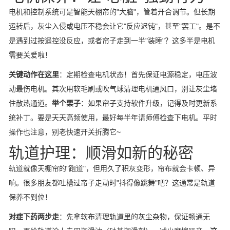
电机和控制系统可是智能天棚帘的"大脑"，管着开合调节。但长期
运转后，灰尘入侵或电压不稳会让它"反应迟钝"，甚至"罢工"。是不
是遇到过按遥控没反应，或者帘子走到一半"装睡"？这多半是电机
需要关爱啦！
关键动作在这里
：定期检查电机状态！首先保证电源稳定，电压波
动最伤电机。其次用软毛刷或吹气球清理电机通风口，别让灰尘堵
住散热通道。
举个栗子
：如果帘子支持软件升级，记得及时更新系
统补丁。要是天天高频使用，最好每半年请师傅检查下电机。平时
操作也注意，别老快速开关折腾它~
轨道护理：顺滑如新的秘密
轨道就像天棚帘的"跑道"，但用久了积灰变形，帘布就会卡顿、异
响。很多朋友都吐槽过帘子走动时"抖得像跳舞"吧？这通常是轨道
保养不到位！
对症下药两步走
：先拿软布清理轨道里的灰尘杂物，保证畅通无