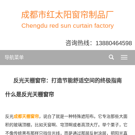
成都市红太阳窗帘制品厂
Chengdu red sun curtain factory
咨询热线：
13880464598
导航菜单
反光天棚窗帘：打造节能舒适空间的终极指南
什么是反光天棚窗帘
反光
成都天棚窗帘
，说白了就是一种特殊遮阳布。它专治那些大面
积的玻璃顶棚，比如天窗啊、穹顶啊或者高顶大厅。举个栗子，它
不像传统黑布那样只挡住光线，而是通过那层反射涂层，把阳光直