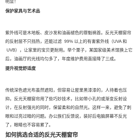
明显！
保护家具与艺术品
紫外线可是木地板、皮沙发和油画褪色的罪魁祸首。反光天棚窗帘
的反射层不只挡热，还能过滤 99% 以上的有害紫外线（UVA 和
UVB），让家里的宝贝更耐用。举个栗子，某国家级美术馆换上它
后，油画厅的光线均匀多了，年度维护费用直接降了三成。
提升视觉舒适度
传统深色遮光布虽然遮阳，但容易让屋里黑漆漆的，人待着也压
抑。反光天棚窗帘用了些巧妙技术，比如带小孔的或渐变反射设
计，在反射强光的同时，保留柔和的自然光。这样一来，避免了刺
眼和过亮过暗的问题。办公族们反馈说，装好后电脑屏幕不反光
了，眼睛也不容易累了。
如何挑选合适的反光天棚窗帘