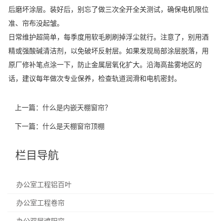
后磨坏涂层。装好后，别忘了做三次全开全关测试，确保电机限位
准、帘布没起皱。
日常维护超简单，每季度用软毛刷刷掉浮尘就行。注意了，别用酒
精或强酸碱清洁剂，以免破坏反射层。如果发现局部涂层脱落，用
原厂修补笔点涂一下，防止金属层氧化扩大。沿海高盐雾地区的
话，建议每年做次专业保养，检查轨道润滑和电机密封。
上一篇：
什么是内嵌天棚窗帘？
下一篇：
什么是天棚窗帘顶棚
栏目导航
办公室工程铝百叶
办公室工程卷帘