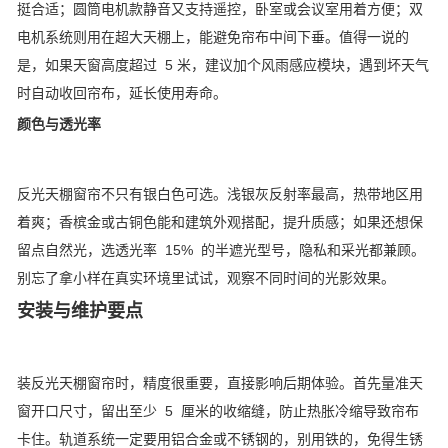
挺合适；圆筒电机款静音又支持遥控，卧室或会议室用着方便；双
电机系统则用在超大天棚上，能避免帘布中间下垂。值得一说的
是，如果天窗高度超过 5 米，建议加个风雨感应模块，遇到坏天气
时自动收回帘布，延长使用寿命。
颜色与透光率
反光天棚窗帘不只有银白色可选。浅银灰反射率最高，热带地区用
着爽；香槟金或古铜色能和建筑外观搭配，提升质感；如果还想保
留点自然光，选透光率 15% 的半遮光型号，隐私和采光都兼顾。
别忘了拿小样在真实环境里试试，观察不同时间的光影效果。
安装与维护要点
装反光天棚窗帘时，精度很重要，直接影响后期体验。首先量准天
窗开口尺寸，留出至少 5 厘米的收缩缝，防止热胀冷缩导致帘布
卡住。轨道系统一定要用铝合金或不锈钢的，别用铁的，免得生锈