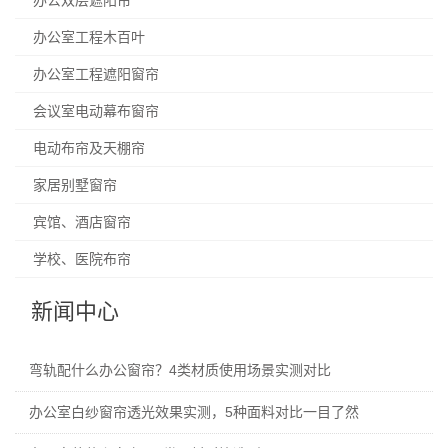
办公双层遮阳帘
办公室工程木百叶
办公室工程遮阳窗帘
会议室电动幕布窗帘
电动布帘及天棚帘
家居别墅窗帘
宾馆、酒店窗帘
学校、医院布帘
新闻中心
弯轨配什么办公窗帘？4类材质使用场景实测对比
办公室白纱窗帘透光效果实测，5种面料对比一目了然