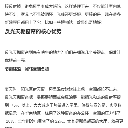
接反射掉，避免屋里变成大烤箱。这样处理下来，不仅能让室内凉
快不少，家具也不易被晒坏，光线还更舒服。更棒的是，现在很多
新建项目都用上了它，比如一些博物馆，效果出奇地好！
反光天棚窗帘的核心优势
反光天棚窗帘到底有啥牛的地方？咱们来细说几个关键点，保准让
你眼前一亮。
节能降温，减轻空调负担
夏天时，阳光直射天窗，屋里温度蹭蹭往上飙，空调都忙不过来。
反光天棚窗帘呢，靠那层镜面或金属涂层，能把光和热的反射率提
到 75% 以上，大大减少了热量进入屋里。值得注意的是，实测数
据显示，在华南地区一栋用了这种窗帘的办公楼，空调的压力轻了
18%，全年制冷电费省了约 22%。尤其是那些超高的大厅，效果更