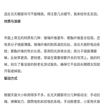
选反光天棚窗帘可不能瞎挑，得注意几点细节，我来给你支支招。
材质与涂层
市面上常见的材质有几种：玻璃纤维基布、聚酯纤维复合铝箔，还
有高分子镜面薄膜。玻璃纤维的耐高温抗拉扯，适合大面积电动系
统；聚酯纤维的性价比高，家用阳光房很合适；高分子镜面薄膜
嘛，反射率更高、更轻便，常装在需要频繁开关的穹顶上。挑的时
候，别忘了看涂层的耐老化测试报告，确保它不会因长期晒太阳就
开裂或掉层。
驱动方式
根据天窗大小和用得多不多，反光天棚窗帘分几种驱动法：手动拉
绳、弹簧助力、圆筒电机和双电机系统。手动款便宜，小家用天窗