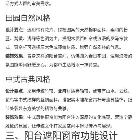
活方式人群的审美需求。
田园自然风格
设计要点
：选用带有花卉、绿植图案的天然棉麻面料，柔和的粉
蓝、鹅黄、浅绿等色调为主，搭配木质百叶帘或浪漫的罗马帘款
式。窗帘杆可选择原木色或藤编材质，增强自然质朴的气息。
装饰效果
：置身这样的阳台空间，仿佛踏入春日花园，温馨浪漫的
氛围能瞬间舒缓身心，为都市生活增添一抹诗意。
中式古典风格
设计要点
：采用传统竹帘、亚麻材质卷轴帘，或带有山水、云纹、
花鸟等中式纹样的丝绸面料。搭配实木雕花窗帘杆与流苏挂饰，细
节处彰显东方美学的精致与典雅。
装饰效果
：中式风格窗帘能为阳台注入深厚的文化底蕴，营造宁静
雅致的氛围，让传统文化在家居空间中得以传承与展现。
三、阳台遮阳窗帘功能设计