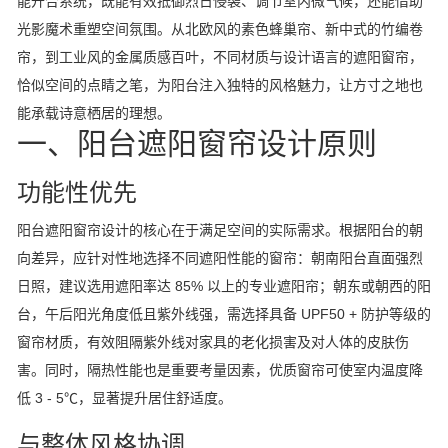
能开合系统，既能有效抵御烈日侵袭、调节室内微气候，还能借助
光影魔术重塑空间氛围。从北欧风的素色蜂巢帘、新中式的竹编卷
帘，到工业风的金属质感百叶，不同材质与设计语言的遮阳窗帘，
恰似空间的点睛之笔，为阳台注入独特的风格魅力，让方寸之地也
能承载诗意栖居的理想。
一、阳台遮阳窗帘设计原则
功能性优先
阳台遮阳窗帘设计的核心在于满足空间的实际需求。根据阳台的朝
向差异，应针对性地选择不同遮阳性能的窗帘：朝南阳台直面强烈
日照，建议选用遮阳率达 85% 以上的专业遮阳帘；朝东或朝西的阳
台，午后阳光角度低且紫外线强，需选择具备 UPF50 + 防护等级的
窗帘材质，有效阻隔紫外线对家具的老化损害及对人体的皮肤伤
害。同时，隔热性能也是重要考量因素，优质窗帘可使室内温度降
低 3 - 5℃，显著提升居住舒适度。
与整体风格协调