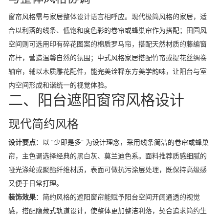
窗帘风格需与家居整体设计语言相呼应。现代极简风格的家居，适
合以利落的线条、低饱和度色彩的卷帘或蜂巢帘作为搭配；田园风
空间则可选用印有碎花图案的棉质罗马帘，搭配天然材质的藤编窗
帘杆，营造温馨自然的氛围；中式风格家居搭配竹帘或提花丝绸卷
轴帘，辅以木质雕花配件，能完美诠释东方美学韵味，让阳台与室
内空间形成和谐统一的视觉体验。
二、阳台遮阳窗帘风格设计
现代简约风格
设计要点
：以 “少即是多” 为设计理念，采用线条简洁的卷帘或蜂巢
帘，主色调选择经典的黑白灰、莫兰迪色系。面料推荐质感细腻的
哑光涤纶或聚酯纤维材质，表面可做抗污涂层处理，既保持高级感
又便于日常打理。
装饰效果
：简约风格的遮阳窗帘能赋予阳台空间开阔通透的视觉
感，搭配隐藏式轨道设计，使整体更加整洁利落，契合追求简约生