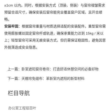
±1cm 以内。同时，根据安装方式（顶装、侧装）与窗帘褶皱需求
预留合适尺寸，确保安装后窗帘能完全覆盖窗户区域，且开合顺
畅。
安装牢固
：根据窗帘重量与材质选择适配的安装配件。重型窗帘需
使用膨胀螺丝固定窗帘杆或轨道，确保承重能力达到 15kg / 米以
上；轻型窗帘可采用无痕安装方式，但仍需保证稳固性，避免因意
外脱落造成安全隐患。
上一篇：
卧室遮阳窗帘卷帘：打造舒适休憩空间的必备好物
下一篇：
天棚帘免缝布：革新室内遮阳的新型材料
栏目导航
办公室工程铝百叶