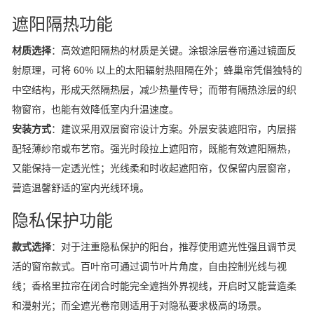
遮阳隔热功能
材质选择
：高效遮阳隔热的材质是关键。涂银涂层卷帘通过镜面反
射原理，可将 60% 以上的太阳辐射热阻隔在外；蜂巢帘凭借独特的
中空结构，形成天然隔热层，减少热量传导；而带有隔热涂层的织
物窗帘，也能有效降低室内升温速度。
安装方式
：建议采用双层窗帘设计方案。外层安装遮阳帘，内层搭
配轻薄纱帘或布艺帘。强光时段拉上遮阳帘，既能有效遮阳隔热，
又能保持一定透光性；光线柔和时收起遮阳帘，仅保留内层窗帘，
营造温馨舒适的室内光线环境。
隐私保护功能
款式选择
：对于注重隐私保护的阳台，推荐使用遮光性强且调节灵
活的窗帘款式。百叶帘可通过调节叶片角度，自由控制光线与视
线；香格里拉帘在闭合时能完全遮挡外界视线，开启时又能营造柔
和漫射光；而全遮光卷帘则适用于对隐私要求极高的场景。