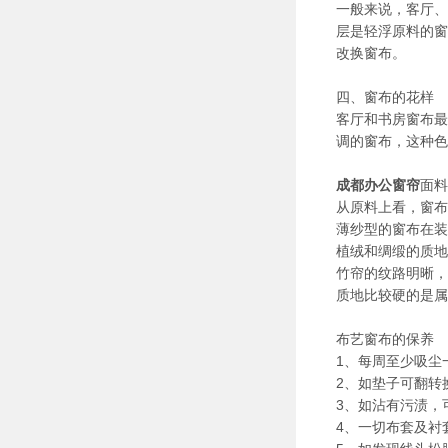
一般来说，客厅、
层是轻浮原料的窗
改换窗布。
四、窗布的花样
客厅和书房窗布最
调的窗布，这种色
成都办公窗帘
面料
从原料上看，窗布
薄纱型的窗布在装
植绒和绸缎的质地
竹帘的纹路明晰，
质地比较硬的是属
布艺窗布的保养
1、每周至少吸尘
2、如垫子可翻转
3、如沾有污渍，
4、一切布套及衬