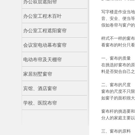
办公双层遮阳帘
写字楼是作业当地
办公室工程木百叶
音、安全、便当等
假如卷帘与窗户的
办公室工程遮阳窗帘
样式不一样的窗布
会议室电动幕布窗帘
看窗布的时分只看
一、窗布的质量
电动布帘及天棚帘
在挑选好窗布的原
料是否契合自己之
家居别墅窗帘
二、窗布的尺度
宾馆、酒店窗帘
窗布的尺度不只限
如窗子的面积很大
学校、医院布帘
窗布杆的挑选要和
分人的家庭主要以
三、窗布的原料