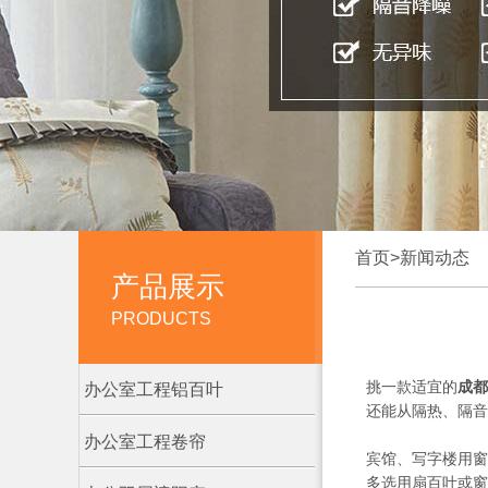
首页
>
新闻动态
产品展示
PRODUCTS
挑一款适宜的
成都
办公室工程铝百叶
还能从隔热、隔音
办公室工程卷帘
宾馆、写字楼用窗
多选用扇百叶或窗