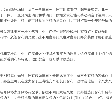
，为非隐秘场所，除了一般窗布外，还可用笔直帘、阳光卷帘等。此外，
于一体。一般分为主动的和手动的，假如需求还能与手动锁合作运用，只
衔接处处理得好，便可以起到很好的隔音作用，可以打造一个安静舒适的
可以营建出不一样的气氛，业主们假如想轻轻松松让家有好的装修作用，
花样却忽视窗布的尺度，殊不知窗布的尺度对窗布的终究装修作用有很重
料和花样后，业主们需求做的便是检查窗布的质量，这点需求业主们在选
前所看的布料特色，假如契合，就可以付钱选购。
于刚好遮住光线，还有假如窗布的长度比宽度小，就不会有好的装修作用
，那业主可以在这大窗子上悬挂几个细长的窗布，这样会比挂一个又大又
装修风格家居风格调配哦。依据不同的家装风格，此外挑选的窗布杆要与
精约为主，最好挑选的窗布也以精约的色彩为主(例如：黑色、白色、银