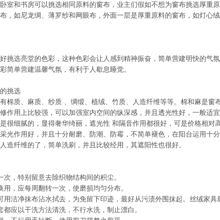
卧室和书房可以挑选相同原料的窗布，业主们假如不想为窗布挑选厚重原
布，如尼龙绸、薄罗纱和网眼布，外面一层是厚重原料的窗布，如灯心绒
好挑选亮堂的色彩，这种色彩会让人感到精神振奋，简单营建明快的气氛
彩简单营建温馨气氛，有利于人歇息睡觉。
的挑选
有棉质、麻质、纱质 、绸缎、植绒、竹质、人造纤维等等。棉和麻是窗
修作用上比较强，可以加强室内空间的纵深感，并且透光性好，一般适宜
是很细腻的，显得奢华绮丽，遮光性 和隔音作用都很好，可是价格相对
采光作用好，并且十分耐磨、防潮、防霉，不简单褪色，在阳台运用十分
人造纤维的了，简单洗刷，并且比较经用，其遮阳性也很好。
一次，特别留意去除织物结构间的积尘。
换用，应每周翻转一次，使磨损均匀分布。
可用洁净抹布沾水拭去，为免留下印迹，最好从污渍外围抹起。丝绒家具
套都应以干洗方法清洗，不行水洗，制止漂白。